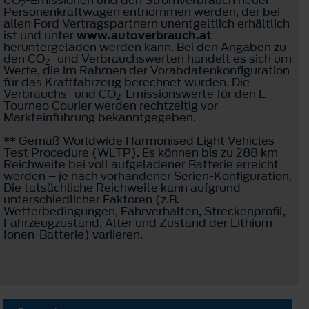
2
Personenkraftwagen entnommen werden, der bei
allen Ford Vertragspartnern unentgeltlich erhältlich
ist und unter
www.autoverbrauch.at
heruntergeladen werden kann. Bei den Angaben zu
den CO
- und Verbrauchswerten handelt es sich um
2
Werte, die im Rahmen der Vorabdatenkonfiguration
für das Kraftfahrzeug berechnet wurden. Die
Verbrauchs- und CO
-Emissionswerte für den E-
2
Tourneo Courier werden rechtzeitig vor
Markteinführung bekanntgegeben.
** Gemäß Worldwide Harmonised Light Vehicles
Test Procedure (WLTP). Es können bis zu 288 km
Reichweite bei voll aufgeladener Batterie erreicht
werden – je nach vorhandener Serien-Konfiguration.
Die tatsächliche Reichweite kann aufgrund
unterschiedlicher Faktoren (z.B.
Wetterbedingungen, Fahrverhalten, Streckenprofil,
Fahrzeugzustand, Alter und Zustand der Lithium-
Ionen-Batterie) variieren.