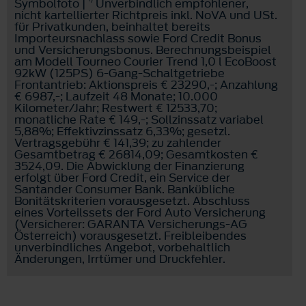
Symbolfoto |
Unverbindlich empfohlener,
nicht kartellierter Richtpreis inkl. NoVA und USt.
für Privatkunden, beinhaltet bereits
Importeursnachlass sowie Ford Credit Bonus
und Versicherungsbonus. Berechnungsbeispiel
am Modell Tourneo Courier Trend 1,0 l EcoBoost
92kW (125PS) 6-Gang-Schaltgetriebe
Frontantrieb: Aktionspreis € 23290,-; Anzahlung
€ 6987,-; Laufzeit 48 Monate; 10.000
Kilometer/Jahr; Restwert € 12533,70;
monatliche Rate € 149,-; Sollzinssatz variabel
5,88%; Effektivzinssatz 6,33%; gesetzl.
Vertragsgebühr € 141,39; zu zahlender
Gesamtbetrag € 26814,09; Gesamtkosten €
3524,09. Die Abwicklung der Finanzierung
erfolgt über Ford Credit, ein Service der
Santander Consumer Bank. Bankübliche
Bonitätskriterien vorausgesetzt. Abschluss
eines Vorteilssets der Ford Auto Versicherung
(Versicherer: GARANTA Versicherungs-AG
Österreich) vorausgesetzt. Freibleibendes
unverbindliches Angebot, vorbehaltlich
Änderungen, Irrtümer und Druckfehler.