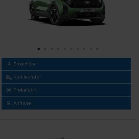
Broschüre
Konfigurator
Probefahrt
Anfrage